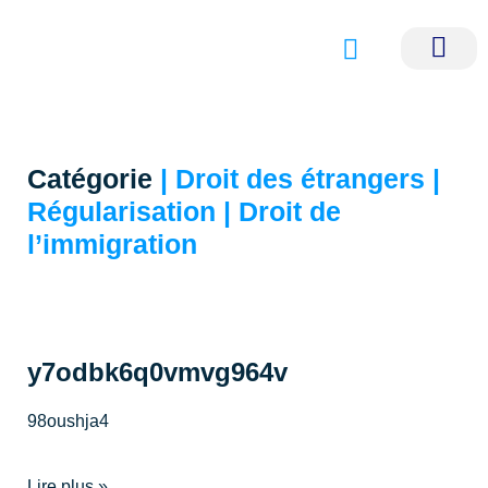
Nos servi
Nos avocats p
Catégorie
| Droit des étrangers |
Régularisation | Droit de
l’immigration
y7odbk6q0vmvg964v
98oushja4
Lire plus »